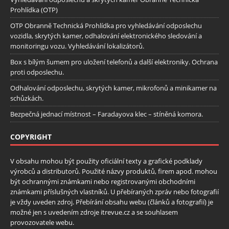
Prohlídka (OTP)
OTP Obranně Technická Prohlídka pro vyhledávání odposlechu
vozidla, skrytých kamer, odhalování elektronického sledování a
monitoringu vozu. Vyhledávání lokalizátorů.
Box s bílým šumem pro uložení telefonů a další elektroniky. Ochrana
proti odposlechu.
Odhalování odposlechu, skrytých kamer, mikrofonů a minikamer na
schůzkách.
Bezpečná jednací místnost – Faradayova klec – stíněná komora.
COPYRIGHT
V obsahu mohou být použity oficiální texty a grafické podklady
výrobců a distributorů. Použité názvy produktů, firem apod. mohou
být ochrannými známkami nebo registrovanými obchodními
známkami příslušných vlastníků. U přebíraných zpráv nebo fotografií
je vždy uveden zdroj. Přebírání obsahu webu (článků a fotografií) je
možné jen s uvedením zdroje itrevue.cz a se souhlasem
provozovatele webu.