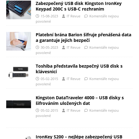
Zabezpečený USB disk Kingston IronKey
Keypad 200C s USB-C rozhraním
15-08-2023
IT Revue
Komentáře nejsou
povolené
Platební brána Barion šifruje přenášená data
a garantuje jejich bezpečí
30-05-2023
IT Revue
Komentáře nejsou
povolené
Toshiba představila bezpečný USB disk s
klávesnicí
05-02-2015
IT Revue
Komentáře nejsou
povolené
Kingston DataTraveler 4000 – USB disky s
šifrováním uložených dat
05-02-2015
IT Revue
Komentáře nejsou
povolené
IronKey S200 – nejlépe zabezpečený USB