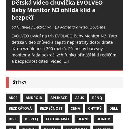
Dětská video chůvička EVOLVEO
Baby Monitor N3 ohlídá klid a
bezpečí
od IT Revue v Elektronika
Komentáře nejsou povolené
EVOLVEO uvádí na trh EVOLVEO Baby Monitor N3. Tato
dětská video chůvička zajistí nepřetržitý dozor dítěte
až do vzdálenosti 300 metrů. Přenosný barevný
monitor a řada pokročilých funkcí přináší klid rodičům
a bezpečnost dítěti. Video
[...]
ŠTÍTKY
AKCE
ANDROID
APLIKACE
ASUS
BENQ
BEZDRÁTOVÁ
BEZPEČNOST
CENA
CHYTRÝ
DELL
DISK
DISPLEJ
FOTOAPARÁT
HERNÍ
HONOR