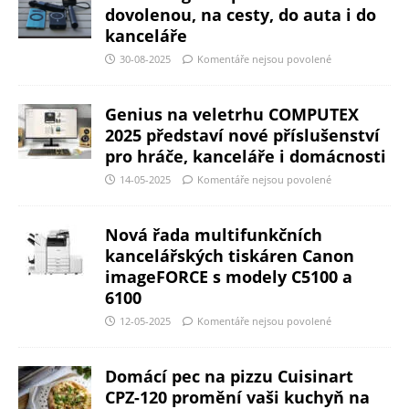
dovolenou, na cesty, do auta i do
kanceláře
30-08-2025
Komentáře nejsou povolené
Genius na veletrhu COMPUTEX
2025 představí nové příslušenství
pro hráče, kanceláře i domácnosti
14-05-2025
Komentáře nejsou povolené
Nová řada multifunkčních
kancelářských tiskáren Canon
imageFORCE s modely C5100 a
6100
12-05-2025
Komentáře nejsou povolené
Domácí pec na pizzu Cuisinart
CPZ-120 promění vaši kuchyň na