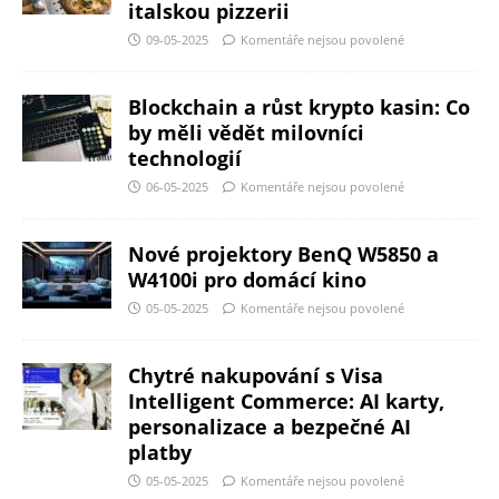
italskou pizzerii
09-05-2025
Komentáře nejsou povolené
Blockchain a růst krypto kasin: Co
by měli vědět milovníci
technologií
06-05-2025
Komentáře nejsou povolené
Nové projektory BenQ W5850 a
W4100i pro domácí kino
05-05-2025
Komentáře nejsou povolené
Chytré nakupování s Visa
Intelligent Commerce: AI karty,
personalizace a bezpečné AI
platby
05-05-2025
Komentáře nejsou povolené