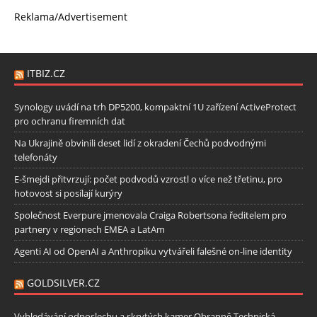
Reklama/Advertisement
ITBIZ.CZ
Synology uvádí na trh DP5200, kompaktní 1U zařízení ActiveProtect
pro ochranu firemních dat
Na Ukrajině obvinili deset lidí z okradení Čechů podvodnými
telefonáty
E-šmejdi přitvrzují: počet podvodů vzrostl o více než třetinu, pro
hotovost si posílají kurýry
Společnost Everpure jmenovala Craiga Robertsona ředitelem pro
partnery v regionech EMEA a LatAm
Agenti AI od OpenAI a Anthropiku vytvářeli falešné on-line identity
GOLDSILVER.CZ
Vyhledávání odposlechu a skrytých kamer Obranně Technická