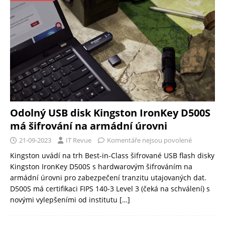
Odolný USB disk Kingston IronKey D500S
má šifrování na armádní úrovni
21-09-2023
IT Revue
Komentáře nejsou povolené
Kingston uvádí na trh Best-in-Class šifrované USB flash disky
Kingston IronKey D500S s hardwarovým šifrováním na
armádní úrovni pro zabezpečení tranzitu utajovaných dat.
D500S má certifikaci FIPS 140-3 Level 3 (čeká na schválení) s
novými vylepšeními od institutu
[…]