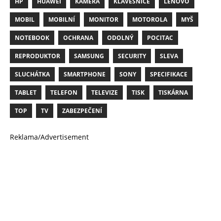
HP
HUAWEI
KAMERA
KLÁVESNICE
LENOVO
MOBIL
MOBILNÍ
MONITOR
MOTOROLA
MYŠ
NOTEBOOK
OCHRANA
ODOLNÝ
POCITAC
REPRODUKTOR
SAMSUNG
SECURITY
SLEVA
SLUCHÁTKA
SMARTPHONE
SONY
SPECIFIKACE
TABLET
TELEFON
TELEVIZE
TISK
TISKÁRNA
TOP
TV
ZABEZPEČENÍ
Reklama/Advertisement