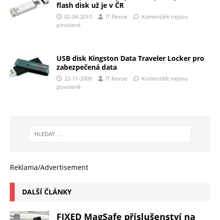
flash disk už je v ČR
02-04-2010
IT Revue
Komentáře nejsou
povolené
USB disk Kingston Data Traveler Locker pro
zabezpečená data
22-11-2009
IT Revue
Komentáře nejsou
povolené
Reklama/Advertisement
DALŠÍ ČLÁNKY
FIXED MagSafe příslušenství na