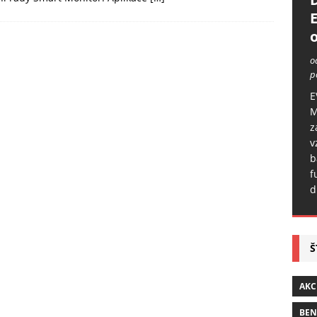
o
o
p
E
M
z
v
b
f
d
Š
AKC
BE