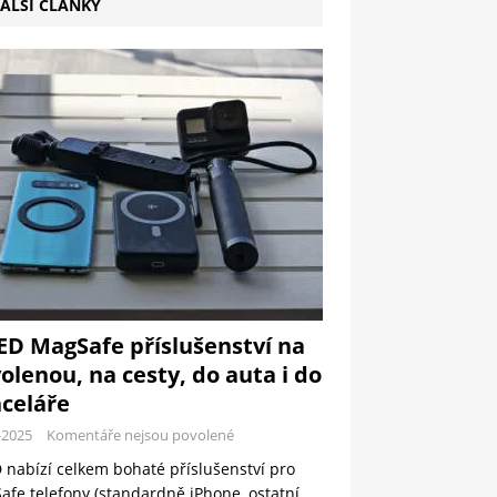
ALŠÍ ČLÁNKY
ED MagSafe příslušenství na
olenou, na cesty, do auta i do
celáře
-2025
Komentáře nejsou povolené
 nabízí celkem bohaté příslušenství pro
fe telefony (standardně iPhone, ostatní