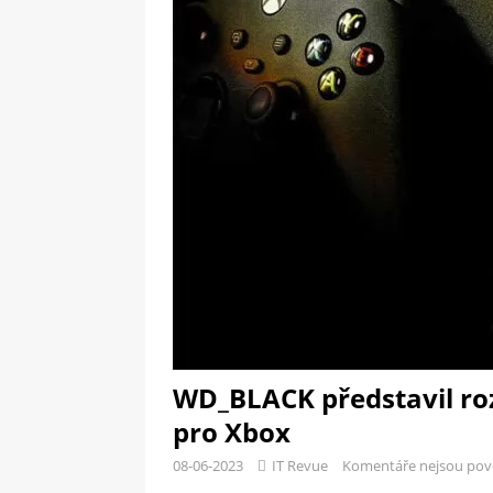
[ 09-05-2025 ]
Domácí pec 
OSTATNÍ
[ 06-05-2025 ]
Blockchain a
SOFTWARE
WD_BLACK představil ro
pro Xbox
08-06-2023
IT Revue
Komentáře nejsou pov