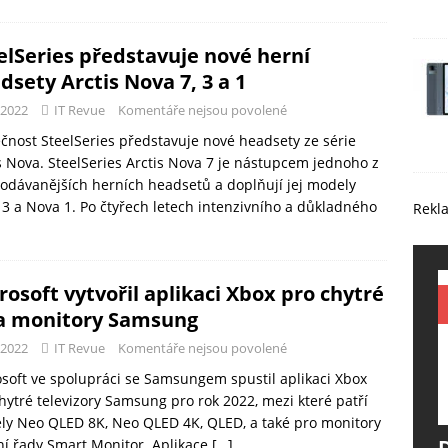
elSeries představuje nové herní
dsety Arctis Nova 7, 3 a 1
-2022
IT Revue
Komentáře nejsou povolené
čnost SteelSeries představuje nové headsety ze série
s Nova. SteelSeries Arctis Nova 7 je nástupcem jednoho z
odávanějších herních headsetů a doplňují jej modely
3 a Nova 1. Po čtyřech letech intenzivního a důkladného
Rekl
rosoft vytvořil aplikaci Xbox pro chytré
a monitory Samsung
-2022
IT Revue
Komentáře nejsou povolené
soft ve spolupráci se Samsungem spustil aplikaci Xbox
hytré televizory Samsung pro rok 2022, mezi které patří
y Neo QLED 8K, Neo QLED 4K, QLED, a také pro monitory
ní řady Smart Monitor. Aplikace
[…]