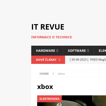
IT REVUE
INFORMACE O TECHNICE
HARDWARE
SOFTWARE
ELE
[ 30-08-2025 ]
FIXED MagSa
NOVÉ ČLÁNKY
ELEKTRONIKA
HOME
xbox
[ 14-05-2025 ]
Genius na v
kanceláře i domácnosti
xbox
[ 12-05-2025 ]
Nová řada m
ELEKTRONIKA
C5100 a 6100
PERIFERI