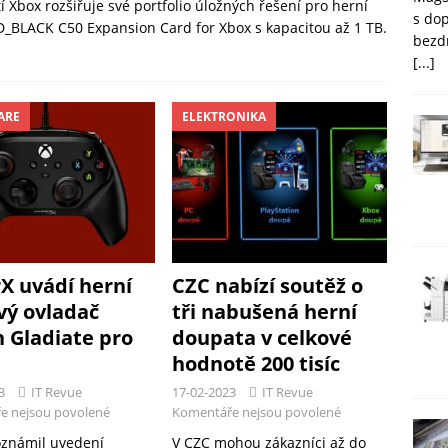
í Xbox rozšiřuje své portfolio úložných řešení pro herní
s do
D_BLACK C50 Expansion Card for Xbox s kapacitou až 1 TB.
bezd
[...]
ARE
ELEKTRONIKA
X uvádí herní
CZC nabízí soutěž o
vý ovladač
tři nabušená herní
h Gladiate pro
doupata v celkové
hodnotě 200 tisíc
3
IT Revue
17-02-2023
IT Revue
e nejsou povolené
Komentáře nejsou povolené
známil uvedení
V CZC mohou zákazníci až do