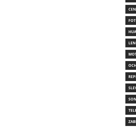
CEN
FOT
HUA
LE
MO
OC
REP
SLE
SO
TEL
ZAB