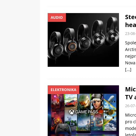
Ste
AUDIO
hea
23-08
Spole
Arcti
nejpr
Nova 
[…]
Mic
ELEKTRONIKA
TV 
26-07
Micro
pro c
model
letoš