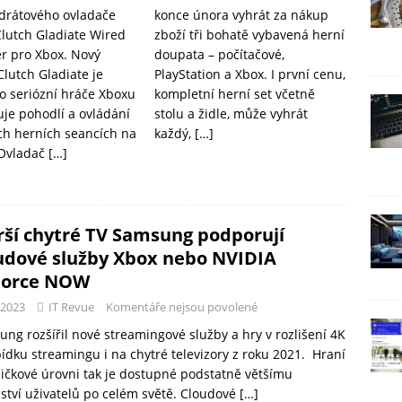
drátového ovladače
konce února vyhrát za nákup
lutch Gladiate Wired
zboží tři bohatě vybavená herní
er pro Xbox. Nový
doupata – počítačové,
Clutch Gladiate je
PlayStation a Xbox. I první cenu,
o seriózní hráče Xboxu
kompletní herní set včetně
uje pohodlí a ovládání
stolu a židle, může vyhrát
ích herních seancích na
každý,
[…]
 Ovladač
[…]
rší chytré TV Samsung podporují
udové služby Xbox nebo NVIDIA
Force NOW
-2023
IT Revue
Komentáře nejsou povolené
ng rozšířil nové streamingové služby a hry v rozlišení 4K
ídku streamingu i na chytré televizory z roku 2021. Hraní
ičkové úrovni tak je dostupné podstatně většímu
tví uživatelů po celém světě. Cloudové
[…]