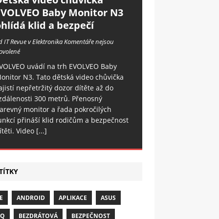
EVOLVEO Baby Monitor N3
hlídá klid a bezpečí
d IT Revue v Elektronika
Komentáře nejsou
ovolené
VOLVEO uvádí na trh EVOLVEO Baby
onitor N3. Tato dětská video chůvička
ajistí nepřetržitý dozor dítěte až do
zdálenosti 300 metrů. Přenosný
arevný monitor a řada pokročilých
unkcí přináší klid rodičům a bezpečnost
ítěti. Video
[...]
TÍTKY
E
ANDROID
APLIKACE
ASUS
NQ
BEZDRÁTOVÁ
BEZPEČNOST