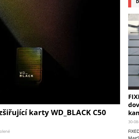
D
na pizzu Cuisinart CPZ-120 promění vaši kuchyň na italskou pizzerii
 růst krypto kasin: Co by měli vědět milovníci technologií
FIX
dov
zšiřující karty WD_BLACK C50
kan
30-08
FIXED
olené
MagSa