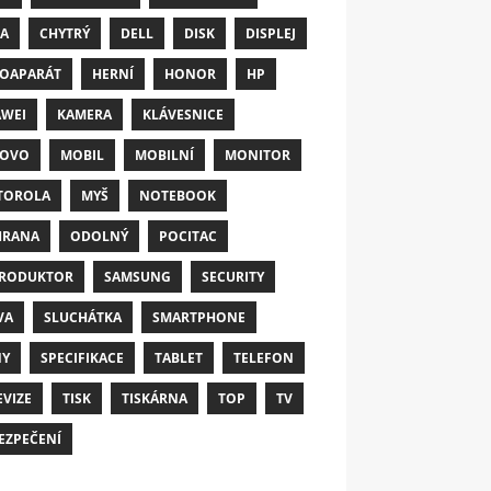
A
CHYTRÝ
DELL
DISK
DISPLEJ
OAPARÁT
HERNÍ
HONOR
HP
WEI
KAMERA
KLÁVESNICE
NOVO
MOBIL
MOBILNÍ
MONITOR
TOROLA
MYŠ
NOTEBOOK
HRANA
ODOLNÝ
POCITAC
RODUKTOR
SAMSUNG
SECURITY
VA
SLUCHÁTKA
SMARTPHONE
NY
SPECIFIKACE
TABLET
TELEFON
EVIZE
TISK
TISKÁRNA
TOP
TV
EZPEČENÍ