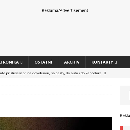
Reklama/Advertisement
KTRONIKA
OSTATNÍ
ARCHIV
KONTAKTY
fe příslušenství na dovolenou, na cesty, do auta i do kanceláře
eletrhu COMPUTEX 2025 představí nové příslušenství pro hráče,
HARDWARE
ultifunkčních kancelářských tiskáren Canon imageFORCE s modely
Rekl
E