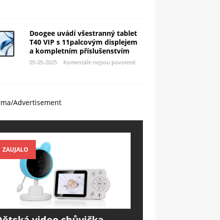
Doogee uvádí všestranný tablet
T40 VIP s 11palcovým displejem
a kompletním příslušenstvím
05-05-2025
Komentáře nejsou povolené
ama/Advertisement
ZAUJALO
Dětská video chůvička