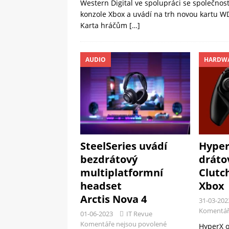
Western Digital ve spolupráci se společnost
konzole Xbox a uvádí na trh novou kartu W
Karta hráčům
[…]
AUDIO
HARDW
SteelSeries uvádí
Hyper
bezdrátový
dráto
multiplatformní
Clutc
headset
Xbox
Arctis Nova 4
31-03-202
Komentář
01-06-2023
IT Revue
Komentáře nejsou povolené
HyperX o