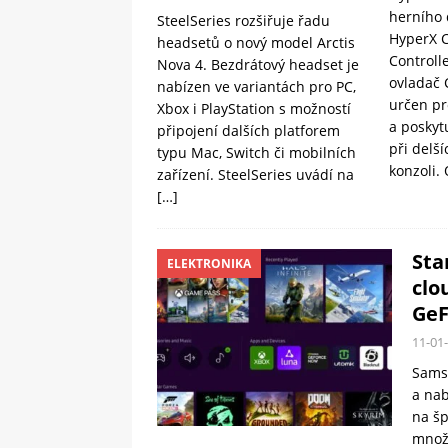
herního 
SteelSeries rozšiřuje řadu
HyperX C
headsetů o nový model Arctis
Controll
Nova 4. Bezdrátový headset je
ovladač 
nabízen ve variantách pro PC,
určen pr
Xbox i PlayStation s možností
a poskyt
připojení dalších platforem
při delš
typu Mac, Switch či mobilních
konzoli.
zařízení. SteelSeries uvádí na
[…]
Sta
ELEKTRONIKA
clo
Ge
11-01
Samsu
a nab
na šp
množs