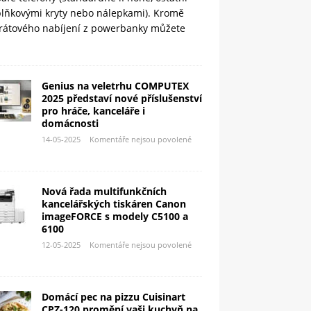
plňkovými kryty nebo nálepkami). Kromě
rátového nabíjení z powerbanky můžete
Genius na veletrhu COMPUTEX
2025 představí nové příslušenství
pro hráče, kanceláře i
domácnosti
14-05-2025
Komentáře nejsou povolené
Nová řada multifunkčních
kancelářských tiskáren Canon
imageFORCE s modely C5100 a
6100
12-05-2025
Komentáře nejsou povolené
Domácí pec na pizzu Cuisinart
CPZ-120 promění vaši kuchyň na