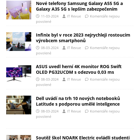
Nové telefony Samsung Galaxy A55 5G a
Galaxy A35 5G s lepším zabezpečením
11-03-2024
IT Revue
Komentáře nejsou
povolené
Infinix byl v roce 2023 nejrychleji rostoucím
výrobcem smartphonů
08-03-2024
IT Revue
Komentáře nejsou
povolené
ASUS uvedl herní 4K monitor ROG Swift
OLED PG32UCDM s odezvou 0,03 ms
08-03-2024
IT Revue
Komentáře nejsou
povolené
Dell uvádí na trh 10 nových notebooků
Latitude s podporou umělé inteligence
08-03-2024
IT Revue
Komentáře nejsou
povolené
Soutěž škol NOARK Electric ovládli studenti