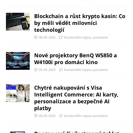
Blockchain a růst krypto kasin: Co
by měli vědět milovníci
technologií
06-05-2025
Komentáře nejsou povolené
Nové projektory BenQ W5850 a
W4100i pro domácí kino
05-05-2025
Komentáře nejsou povolené
Chytré nakupování s Visa
Intelligent Commerce: AI karty,
personalizace a bezpečné AI
platby
05-05-2025
Komentáře nejsou povolené