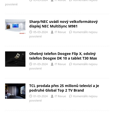
povolené
Sharp/NEC uvádí nový velkoformátový
displej NEC MultiSync M981
05-03-2024
IT Revue
Komentáře nejsou
povolené
Ohebný telefon Doogee Flip X, odolný
telefon Doogee DK 10 a tablet T30 Max
01-03-2024
IT Revue
Komentáře nejsou
povolené
TCL prodala přes 25 milionů televizí a je
podruhé Global Top 2 TV Brand
01-03-2024
IT Revue
Komentáře nejsou
povolené