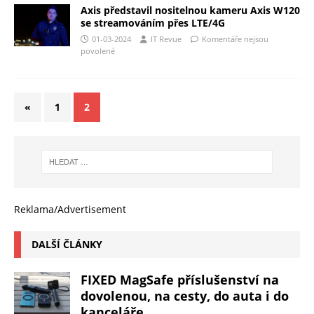
Axis představil nositelnou kameru Axis W120
se streamováním přes LTE/4G
01-03-2024
IT Revue
Komentáře nejsou
povolené
«
1
2
Reklama/Advertisement
DALŠÍ ČLÁNKY
FIXED MagSafe příslušenství na
dovolenou, na cesty, do auta i do
kanceláře