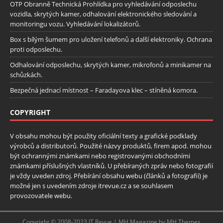
OTP Obranně Technická Prohlídka pro vyhledávání odposlechu
vozidla, skrytých kamer, odhalování elektronického sledování a
monitoringu vozu. Vyhledávání lokalizátorů.
Box s bílým šumem pro uložení telefonů a další elektroniky. Ochrana
proti odposlechu.
Odhalování odposlechu, skrytých kamer, mikrofonů a minikamer na
schůzkách.
Bezpečná jednací místnost – Faradayova klec – stíněná komora.
COPYRIGHT
V obsahu mohou být použity oficiální texty a grafické podklady
výrobců a distributorů. Použité názvy produktů, firem apod. mohou
být ochrannými známkami nebo registrovanými obchodními
známkami příslušných vlastníků. U přebíraných zpráv nebo fotografií
je vždy uveden zdroj. Přebírání obsahu webu (článků a fotografií) je
možné jen s uvedením zdroje itrevue.cz a se souhlasem
provozovatele webu.
Copyright © 2008-2023 IT Revue | MH Magazine by MH Themes