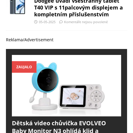
Doogee uvádí všestranný tablet
T40 VIP s 11palcovým displejem a
kompletním příslušenstvím
05-05-2025
Komentáře nejsou povolené
Reklama/Advertisement
ZAUJALO
Dětská video chůvička EVOLVEO
Baby Monitor N3 ohlídá klid a