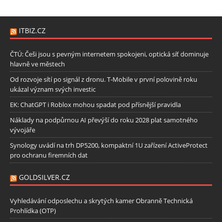
ITBIZ.CZ
ČTÚ: Češi jsou s pevným internetem spokojeni, optická síť dominuje
hlavně ve městech
Od rozvoje sítí po signál z dronu. T-Mobile v první polovině roku
ukázal význam svých investic
EK: ChatGPT i Roblox mohou spadat pod přísnější pravidla
Náklady na podpůrnou AI převýší do roku 2028 plat samotného
vývojáře
Synology uvádí na trh DP5200, kompaktní 1U zařízení ActiveProtect
pro ochranu firemních dat
GOLDSILVER.CZ
Vyhledávání odposlechu a skrytých kamer Obranně Technická
Prohlídka (OTP)