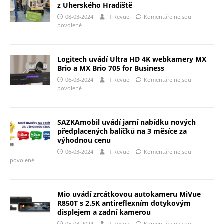
z Uherského Hradiště
08-03-2024
IT Revue
Komentáře nejsou
povolené
Logitech uvádí Ultra HD 4K webkamery MX
Brio a MX Brio 705 for Business
06-03-2024
IT Revue
Komentáře nejsou
povolené
SAZKAmobil uvádí jarní nabídku nových
předplacených balíčků na 3 měsíce za
výhodnou cenu
06-03-2024
IT Revue
Komentáře nejsou
povolené
Mio uvádí zrcátkovou autokameru MiVue
R850T s 2.5K antireflexním dotykovým
displejem a zadní kamerou
05-03-2024
IT Revue
Komentáře nejsou