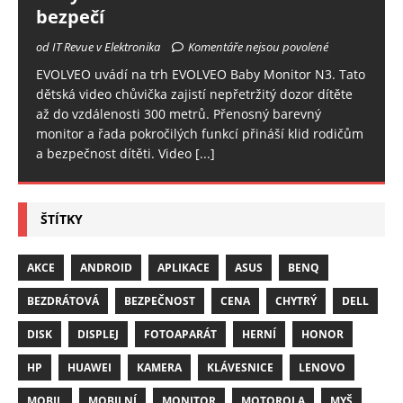
bezpečí
od IT Revue v Elektronika
Komentáře nejsou povolené
EVOLVEO uvádí na trh EVOLVEO Baby Monitor N3. Tato
dětská video chůvička zajistí nepřetržitý dozor dítěte
až do vzdálenosti 300 metrů. Přenosný barevný
monitor a řada pokročilých funkcí přináší klid rodičům
a bezpečnost dítěti. Video
[...]
ŠTÍTKY
AKCE
ANDROID
APLIKACE
ASUS
BENQ
BEZDRÁTOVÁ
BEZPEČNOST
CENA
CHYTRÝ
DELL
DISK
DISPLEJ
FOTOAPARÁT
HERNÍ
HONOR
HP
HUAWEI
KAMERA
KLÁVESNICE
LENOVO
MOBIL
MOBILNÍ
MONITOR
MOTOROLA
MYŠ