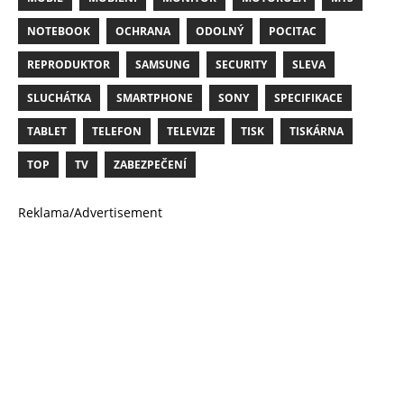
NOTEBOOK
OCHRANA
ODOLNÝ
POCITAC
REPRODUKTOR
SAMSUNG
SECURITY
SLEVA
SLUCHÁTKA
SMARTPHONE
SONY
SPECIFIKACE
TABLET
TELEFON
TELEVIZE
TISK
TISKÁRNA
TOP
TV
ZABEZPEČENÍ
Reklama/Advertisement