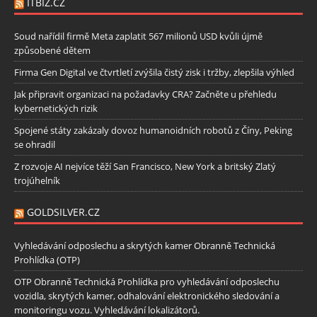
ITBIZ.CZ
Soud nařídil firmě Meta zaplatit 567 milionů USD kvůli újmě
způsobené dětem
Firma Gen Digital ve čtvrtletí zvýšila čistý zisk i tržby, zlepšila výhled
Jak připravit organizaci na požadavky CRA? Začněte u přehledu
kybernetických rizik
Spojené státy zakázaly dovoz humanoidních robotů z Číny, Peking
se ohradil
Z rozvoje AI nejvíce těží San Francisco, New York a britský Zlatý
trojúhelník
GOLDSILVER.CZ
Vyhledávání odposlechu a skrytých kamer Obranně Technická
Prohlídka (OTP)
OTP Obranně Technická Prohlídka pro vyhledávání odposlechu
vozidla, skrytých kamer, odhalování elektronického sledování a
monitoringu vozu. Vyhledávání lokalizátorů.