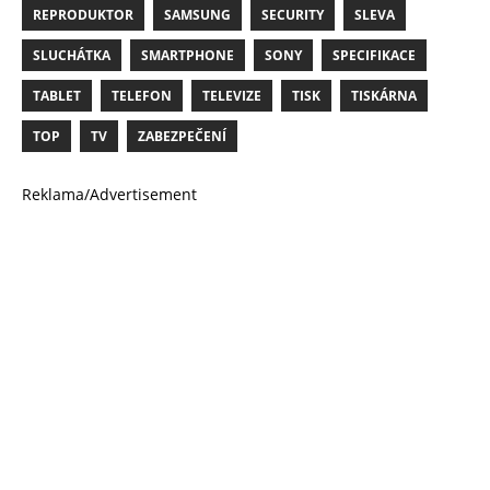
REPRODUKTOR
SAMSUNG
SECURITY
SLEVA
SLUCHÁTKA
SMARTPHONE
SONY
SPECIFIKACE
TABLET
TELEFON
TELEVIZE
TISK
TISKÁRNA
TOP
TV
ZABEZPEČENÍ
Reklama/Advertisement