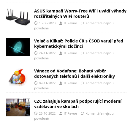
ASUS kampaň Worry-Free WiFi uvádí výhody
rozšiřitelných WiFi routerů
15-06-2023
IT Revue
Komentáře nejsou
povolené
Volač a Klikač: Policie ČR s ČSOB varují před
kybernetickými zločinci
24-11-2022
IT Revue
Komentáře nejsou
povolené
Vánoce od Vodafone: Bohatý výběr
dotovaných telefonů i další elektroniky
07-11-2022
IT Revue
Komentáře nejsou
povolené
CZC zahajuje kampaň podporující moderní
vzdělávání ve školách
26-10-2022
IT Revue
Komentáře nejsou
povolené