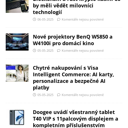
by měli vědět milovníci
technologií
06-05-2025
Komentáře nejsou povolené
Nové projektory BenQ W5850 a
W4100i pro domácí kino
05-05-2025
Komentáře nejsou povolené
Chytré nakupování s Visa
Intelligent Commerce: AI karty,
personalizace a bezpečné AI
platby
05-05-2025
Komentáře nejsou povolené
Doogee uvádí všestranný tablet
T40 VIP s 11palcovým displejem a
kompletním příslušenstvím