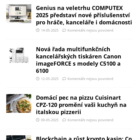
Genius na veletrhu COMPUTEX
2025 představí nové příslušenství
pro hráče, kanceláře i domácnosti
14-05-2025
Komentáře nejsou povolené
Nová řada multifunkčních
kancelářských tiskáren Canon
imageFORCE s modely C5100 a
6100
12-05-2025
Komentáře nejsou povolené
Domácí pec na pizzu Cuisinart
CPZ-120 promění vaši kuchyň na
italskou pizzerii
09-05-2025
Komentáře nejsou povolené
Blockchain a růst krypto kasin: Co