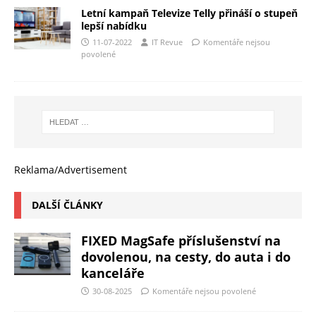
Letní kampaň Televize Telly přináší o stupeň
lepší nabídku
11-07-2022
IT Revue
Komentáře nejsou
povolené
Reklama/Advertisement
DALŠÍ ČLÁNKY
FIXED MagSafe příslušenství na
dovolenou, na cesty, do auta i do
kanceláře
30-08-2025
Komentáře nejsou povolené