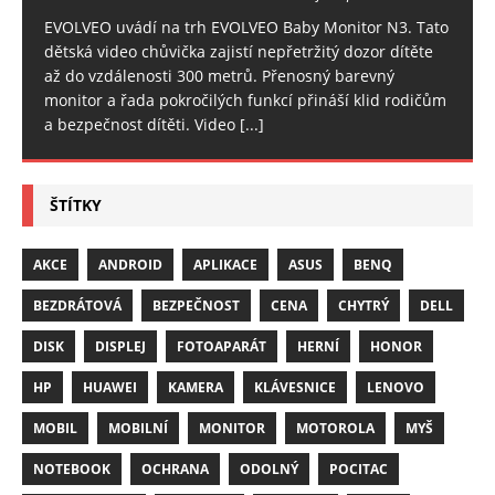
EVOLVEO uvádí na trh EVOLVEO Baby Monitor N3. Tato
dětská video chůvička zajistí nepřetržitý dozor dítěte
až do vzdálenosti 300 metrů. Přenosný barevný
monitor a řada pokročilých funkcí přináší klid rodičům
a bezpečnost dítěti. Video
[...]
ŠTÍTKY
AKCE
ANDROID
APLIKACE
ASUS
BENQ
BEZDRÁTOVÁ
BEZPEČNOST
CENA
CHYTRÝ
DELL
DISK
DISPLEJ
FOTOAPARÁT
HERNÍ
HONOR
HP
HUAWEI
KAMERA
KLÁVESNICE
LENOVO
MOBIL
MOBILNÍ
MONITOR
MOTOROLA
MYŠ
NOTEBOOK
OCHRANA
ODOLNÝ
POCITAC