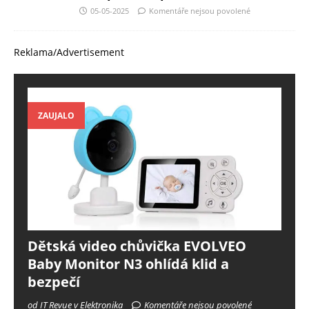
05-05-2025
Komentáře nejsou povolené
Reklama/Advertisement
ZAUJALO
Dětská video chůvička EVOLVEO
Baby Monitor N3 ohlídá klid a
bezpečí
od IT Revue v Elektronika
Komentáře nejsou povolené