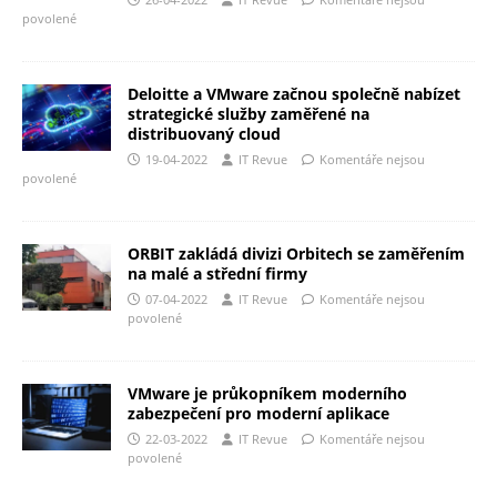
povolené
Deloitte a VMware začnou společně nabízet
strategické služby zaměřené na
distribuovaný cloud
19-04-2022
IT Revue
Komentáře nejsou
povolené
ORBIT zakládá divizi Orbitech se zaměřením
na malé a střední firmy
07-04-2022
IT Revue
Komentáře nejsou
povolené
VMware je průkopníkem moderního
zabezpečení pro moderní aplikace
22-03-2022
IT Revue
Komentáře nejsou
povolené