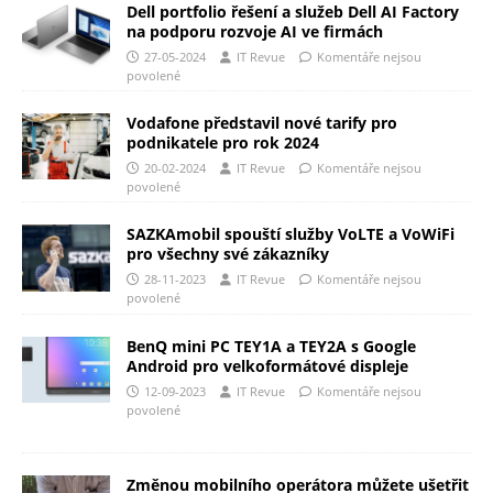
Dell portfolio řešení a služeb Dell AI Factory
na podporu rozvoje AI ve firmách
27-05-2024
IT Revue
Komentáře nejsou
povolené
Vodafone představil nové tarify pro
podnikatele pro rok 2024
20-02-2024
IT Revue
Komentáře nejsou
povolené
SAZKAmobil spouští služby VoLTE a VoWiFi
pro všechny své zákazníky
28-11-2023
IT Revue
Komentáře nejsou
povolené
BenQ mini PC TEY1A a TEY2A s Google
Android pro velkoformátové displeje
12-09-2023
IT Revue
Komentáře nejsou
povolené
Změnou mobilního operátora můžete ušetřit