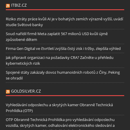
ITBIZ.CZ
Riziko ztráty práce kvůli AI je v bohatých zemích výrazně vyšší, uvádí
studie Světové banky
Soud nařídil firmě Meta zaplatit 567 milionů USD kvůli újmě
způsobené dětem
Firma Gen Digital ve čtvrtletí zvýšila čistý zisk i tržby, zlepšila výhled
Jak připravit organizaci na požadavky CRA? Začněte u přehledu
kybernetických rizik
Spojené státy zakázaly dovoz humanoidních robotů z Číny, Peking
se ohradil
GOLDSILVER.CZ
Vyhledávání odposlechu a skrytých kamer Obranně Technická
Prohlídka (OTP)
OTP Obranně Technická Prohlídka pro vyhledávání odposlechu
vozidla, skrytých kamer, odhalování elektronického sledování a