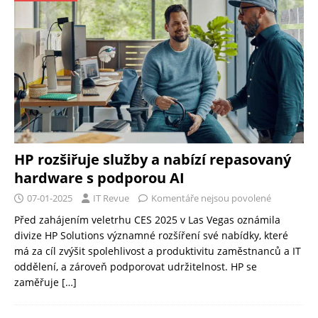
HP rozšiřuje služby a nabízí repasovaný
hardware s podporou AI
07-01-2025
IT Revue
Komentáře nejsou povolené
Před zahájením veletrhu CES 2025 v Las Vegas oznámila
divize HP Solutions významné rozšíření své nabídky, které
má za cíl zvýšit spolehlivost a produktivitu zaměstnanců a IT
oddělení, a zároveň podporovat udržitelnost. HP se
zaměřuje
[…]