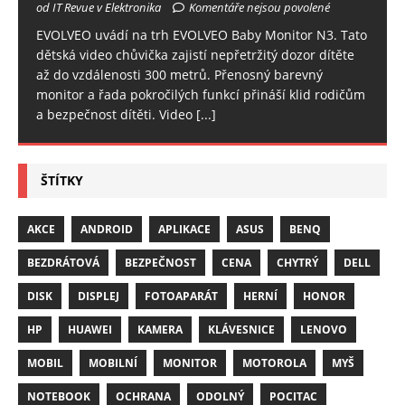
od IT Revue v Elektronika
Komentáře nejsou povolené
EVOLVEO uvádí na trh EVOLVEO Baby Monitor N3. Tato
dětská video chůvička zajistí nepřetržitý dozor dítěte
až do vzdálenosti 300 metrů. Přenosný barevný
monitor a řada pokročilých funkcí přináší klid rodičům
a bezpečnost dítěti. Video
[...]
ŠTÍTKY
AKCE
ANDROID
APLIKACE
ASUS
BENQ
BEZDRÁTOVÁ
BEZPEČNOST
CENA
CHYTRÝ
DELL
DISK
DISPLEJ
FOTOAPARÁT
HERNÍ
HONOR
HP
HUAWEI
KAMERA
KLÁVESNICE
LENOVO
MOBIL
MOBILNÍ
MONITOR
MOTOROLA
MYŠ
NOTEBOOK
OCHRANA
ODOLNÝ
POCITAC