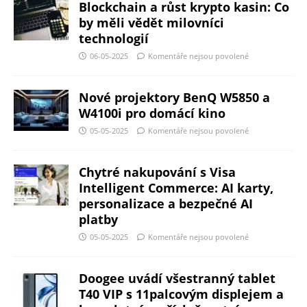
Blockchain a růst krypto kasin: Co
by měli vědět milovníci
technologií
06-05-2025
Komentáře nejsou povolené
Nové projektory BenQ W5850 a
W4100i pro domácí kino
05-05-2025
Komentáře nejsou povolené
Chytré nakupování s Visa
Intelligent Commerce: AI karty,
personalizace a bezpečné AI
platby
05-05-2025
Komentáře nejsou povolené
Doogee uvádí všestranný tablet
T40 VIP s 11palcovým displejem a