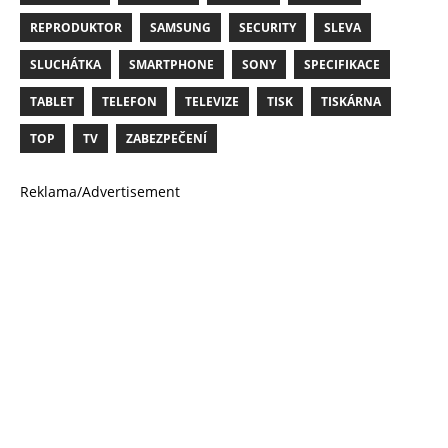
REPRODUKTOR
SAMSUNG
SECURITY
SLEVA
SLUCHÁTKA
SMARTPHONE
SONY
SPECIFIKACE
TABLET
TELEFON
TELEVIZE
TISK
TISKÁRNA
TOP
TV
ZABEZPEČENÍ
Reklama/Advertisement