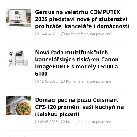
Genius na veletrhu COMPUTEX
2025 představí nové příslušenství
pro hráče, kanceláře i domácnosti
14-05-2025
Komentáře nejsou povolené
Nová řada multifunkčních
kancelářských tiskáren Canon
imageFORCE s modely C5100 a
6100
12-05-2025
Komentáře nejsou povolené
Domácí pec na pizzu Cuisinart
CPZ-120 promění vaši kuchyň na
italskou pizzerii
09-05-2025
Komentáře nejsou povolené