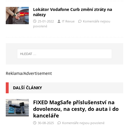
Lokátor Vodafone Curb změní ztráty na
nálezy
25-01-2022
IT Revue
Komentáře nejsou
povolené
Reklama/Advertisement
DALŠÍ ČLÁNKY
FIXED MagSafe příslušenství na
dovolenou, na cesty, do auta i do
kanceláře
30-08-2025
Komentáře nejsou povolené