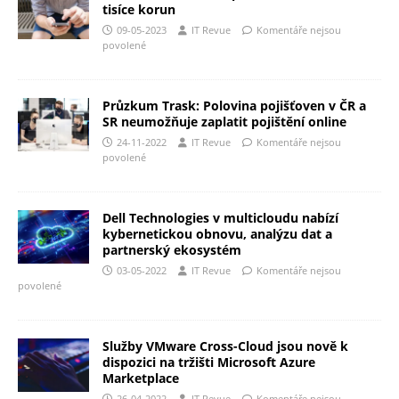
tisíce korun
09-05-2023
IT Revue
Komentáře nejsou
povolené
Průzkum Trask: Polovina pojišťoven v ČR a
SR neumožňuje zaplatit pojištění online
24-11-2022
IT Revue
Komentáře nejsou
povolené
Dell Technologies v multicloudu nabízí
kybernetickou obnovu, analýzu dat a
partnerský ekosystém
03-05-2022
IT Revue
Komentáře nejsou
povolené
Služby VMware Cross-Cloud jsou nově k
dispozici na tržišti Microsoft Azure
Marketplace
26-04-2022
IT Revue
Komentáře nejsou