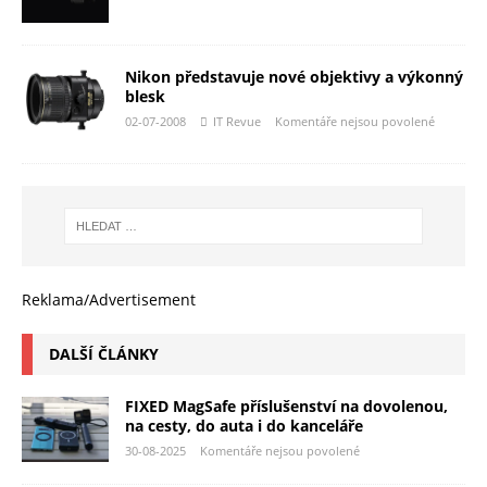
Nikon představuje nové objektivy a výkonný
blesk
02-07-2008
IT Revue
Komentáře nejsou povolené
Reklama/Advertisement
DALŠÍ ČLÁNKY
FIXED MagSafe příslušenství na dovolenou,
na cesty, do auta i do kanceláře
30-08-2025
Komentáře nejsou povolené