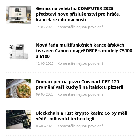
Genius na veletrhu COMPUTEX 2025
představí nové příslušenství pro hráče,
kanceláře i domácnosti
14-05-2025
Komentáře nejsou povolené
Nová řada multifunkčních kancelářských
tiskáren Canon imageFORCE s modely C5100
a 6100
12-05-2025
Komentáře nejsou povolené
Domácí pec na pizzu Cuisinart CPZ-120
promění vaši kuchyň na italskou pizzerii
09-05-2025
Komentáře nejsou povolené
Blockchain a růst krypto kasin: Co by měli
vědět milovníci technologií
06-05-2025
Komentáře nejsou povolené