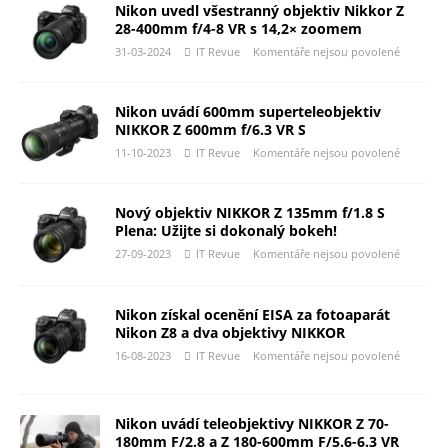
Nikon uvedl všestranný objektiv Nikkor Z
28-400mm f/4-8 VR s 14,2× zoomem
31-03-2024
IT Revue
Komentáře nejsou povolené
Nikon uvádí 600mm superteleobjektiv
NIKKOR Z 600mm f/6.3 VR S
11-10-2023
IT Revue
Komentáře nejsou povolené
Nový objektiv NIKKOR Z 135mm f/1.8 S
Plena: Užijte si dokonalý bokeh!
27-09-2023
IT Revue
Komentáře nejsou povolené
Nikon získal ocenění EISA za fotoaparát
Nikon Z8 a dva objektivy NIKKOR
16-08-2023
IT Revue
Komentáře nejsou povolené
Nikon uvádí teleobjektivy NIKKOR Z 70-
180mm F/2.8 a Z 180-600mm F/5.6-6.3 VR