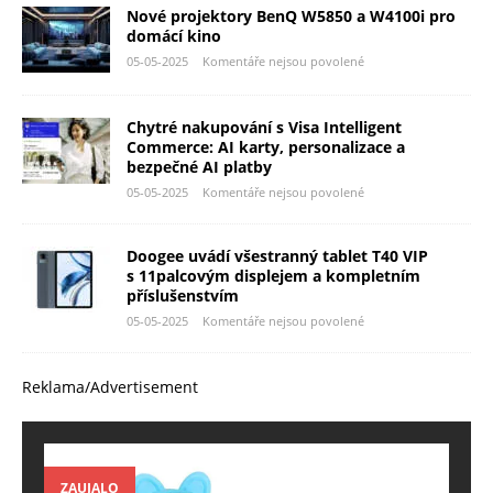
Nové projektory BenQ W5850 a W4100i pro
domácí kino
05-05-2025
Komentáře nejsou povolené
Chytré nakupování s Visa Intelligent
Commerce: AI karty, personalizace a
bezpečné AI platby
05-05-2025
Komentáře nejsou povolené
Doogee uvádí všestranný tablet T40 VIP
s 11palcovým displejem a kompletním
příslušenstvím
05-05-2025
Komentáře nejsou povolené
Reklama/Advertisement
ZAUJALO