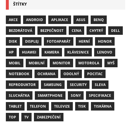
ŠTÍTKY
AKCE
ANDROID
APLIKACE
ASUS
BENQ
BEZDRÁTOVÁ
BEZPEČNOST
CENA
CHYTRÝ
DELL
DISK
DISPLEJ
FOTOAPARÁT
HERNÍ
HONOR
HP
HUAWEI
KAMERA
KLÁVESNICE
LENOVO
MOBIL
MOBILNÍ
MONITOR
MOTOROLA
MYŠ
NOTEBOOK
OCHRANA
ODOLNÝ
POCITAC
REPRODUKTOR
SAMSUNG
SECURITY
SLEVA
SLUCHÁTKA
SMARTPHONE
SONY
SPECIFIKACE
TABLET
TELEFON
TELEVIZE
TISK
TISKÁRNA
TOP
TV
ZABEZPEČENÍ