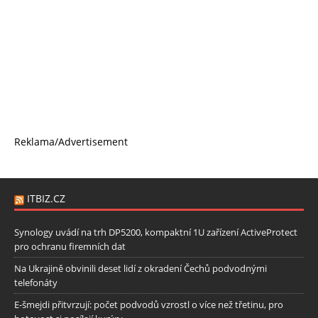
Reklama/Advertisement
ITBIZ.CZ
Synology uvádí na trh DP5200, kompaktní 1U zařízení ActiveProtect
pro ochranu firemních dat
Na Ukrajině obvinili deset lidí z okradení Čechů podvodnými
telefonáty
E-šmejdi přitvrzují: počet podvodů vzrostl o více než třetinu, pro