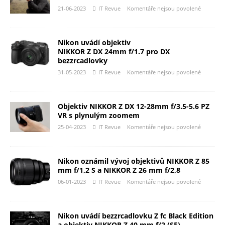
21-06-2023
IT Revue
Komentáře nejsou povolené
Nikon uvádí objektiv
NIKKOR Z DX 24mm f/1.7 pro DX
bezzrcadlovky
31-05-2023
IT Revue
Komentáře nejsou povolené
Objektiv NIKKOR Z DX 12-28mm f/3.5-5.6 PZ
VR s plynulým zoomem
25-04-2023
IT Revue
Komentáře nejsou povolené
Nikon oznámil vývoj objektivů NIKKOR Z 85
mm f/1,2 S a NIKKOR Z 26 mm f/2,8
06-01-2023
IT Revue
Komentáře nejsou povolené
Nikon uvádí bezzrcadlovku Z fc Black Edition
a objektiv NIKKOR Z 40 mm f/2 (SE)