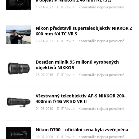
13-11-2022
IT Revue
Komentáře nejsou povolené
Nikon představil superteleobjektiv NIKKOR Z
600 mm f/4 TC VR S
13-11-2022
IT Revue
Komentáře nejsou povolené
Dosažen milník 95 milionů vyrobených
objektivů NIKKOR
28-07-2015
IT Revue
Komentáře nejsou povolené
Všestranný teleobjektiv AF-S NIKKOR 200-
400mm f/4G VR ED VR II
04-05-2010
IT Revue
Komentáře nejsou povolené
Nikon D700 – oficiální cena byla zveřejněna
18-07-2008
IT Revue
Komentáře nejsou povolené