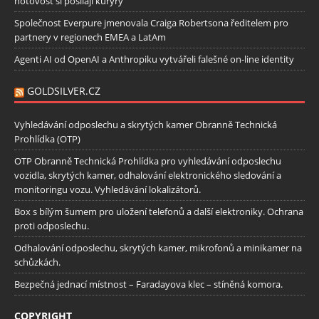
hotovost si posílají kurýry
Společnost Everpure jmenovala Craiga Robertsona ředitelem pro
partnery v regionech EMEA a LatAm
Agenti AI od OpenAI a Anthropiku vytvářeli falešné on-line identity
GOLDSILVER.CZ
Vyhledávání odposlechu a skrytých kamer Obranně Technická
Prohlídka (OTP)
OTP Obranně Technická Prohlídka pro vyhledávání odposlechu
vozidla, skrytých kamer, odhalování elektronického sledování a
monitoringu vozu. Vyhledávání lokalizátorů.
Box s bílým šumem pro uložení telefonů a další elektroniky. Ochrana
proti odposlechu.
Odhalování odposlechu, skrytých kamer, mikrofonů a minikamer na
schůzkách.
Bezpečná jednací místnost – Faradayova klec – stíněná komora.
COPYRIGHT